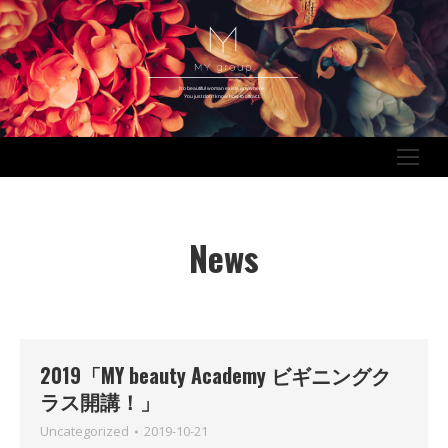
No beautiful woman exists anywhere.
You just don’t know how to attract.
News
2019「MY beauty Academy ビギニングク
ラス開講！」
Uncategorized
2019-10-21