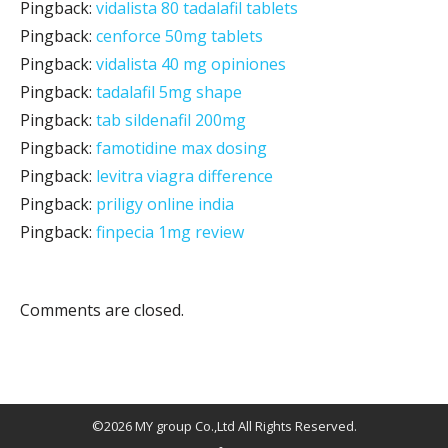
Pingback:
vidalista 80 tadalafil tablets
Pingback:
cenforce 50mg tablets
Pingback:
vidalista 40 mg opiniones
Pingback:
tadalafil 5mg shape
Pingback:
tab sildenafil 200mg
Pingback:
famotidine max dosing
Pingback:
levitra viagra difference
Pingback:
priligy online india
Pingback:
finpecia 1mg review
Comments are closed.
©2026 MY group Co.,Ltd All Rights Reserved.