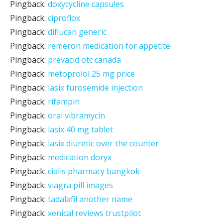
Pingback:
doxycycline capsules
Pingback:
ciproflox
Pingback:
diflucan generic
Pingback:
remeron medication for appetite
Pingback:
prevacid otc canada
Pingback:
metoprolol 25 mg price
Pingback:
lasix furosemide injection
Pingback:
rifampin
Pingback:
oral vibramycin
Pingback:
lasix 40 mg tablet
Pingback:
lasix diuretic over the counter
Pingback:
medication doryx
Pingback:
cialis pharmacy bangkok
Pingback:
viagra pill images
Pingback:
tadalafil another name
Pingback:
xenical reviews trustpilot