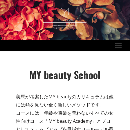
No beautiful woman exists anywhere.
You just don’t know how to attract.
MY beauty School
美馬が考案したMY beautyのカリキュラムは他
には類を見ない全く新しいメソッドです。
コースには、年齢や職業を問わないすべての女
性向けコース「MY beauty Academy」とプロ
としてステップアップを目指すロールモデル養